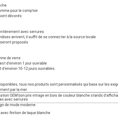
nche
omme pour le comptoir
 sont décorés
entièrement avec serrures
ses arrivent, il suffit de se connecter à la source locale
n seront proposés
rine de verre
st d'environ 1 jour ouvrable
t d'environ 10-12 jours ouvrables.
isponibles, tous nos produits sont personnalisés qui base sur les exi
ement par la mer
cation OEM bon prix vitrage en bois de couleur blanche stands d'affich
ex avec serrures
gn de mode moderne
avec finition de laque blanche