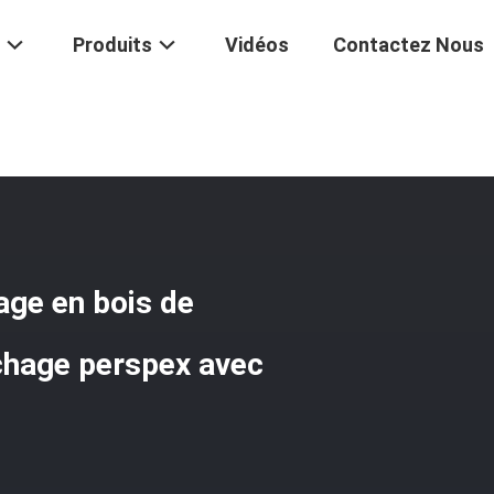
Produits
Vidéos
Contactez Nous
n Prix Vitrage En Bois De Couleur Blanche Stands D'affichage Perspe
age en bois de
ichage perspex avec