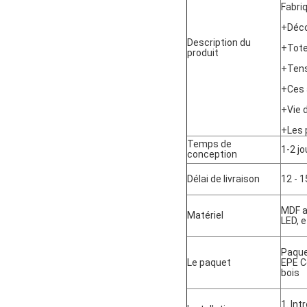
Fabri
+Déco
Description du
+Tote
produit
+Tens
+Ces 
+Vie 
+Les 
Temps de
1-2 j
conception
Délai de livraison
12 - 1
MDF av
Matériel
LED, e
Paque
Le paquet
EPE C
bois
1. Int