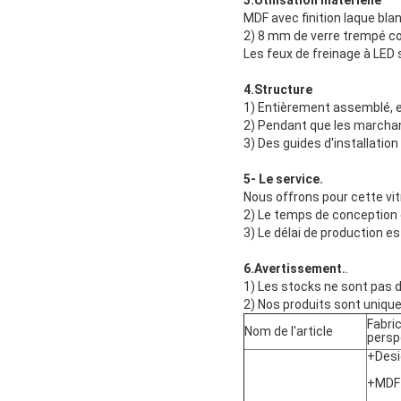
3.Utilisation matérielle
MDF avec finition laque bla
2) 8 mm de verre trempé c
Les feux de freinage à LED
4.Structure
1) Entièrement assemblé, 
2) Pendant que les marchandi
3) Des guides d'installatio
5- Le service.
Nous offrons pour cette vit
2) Le temps de conception e
3) Le délai de production es
6.Avertissement.
.
1) Les stocks ne sont pas d
2) Nos produits sont uniqu
Fabri
Nom de l'article
persp
+Desi
+MDF 