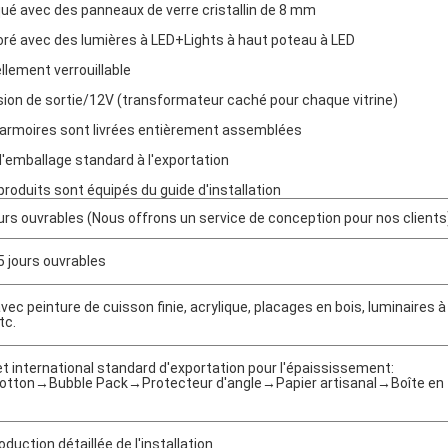
qué avec des panneaux de verre cristallin de 8 mm
ré avec des lumières à LED+Lights à haut poteau à LED
llement verrouillable
ion de sortie/12V (transformateur caché pour chaque vitrine)
armoires sont livrées entièrement assemblées
d'emballage standard à l'exportation
produits sont équipés du guide d'installation
ours ouvrables (Nous offrons un service de conception pour nos clients
5 jours ouvrables
ec peinture de cuisson finie, acrylique, placages en bois, luminaires à
tc.
t international standard d'exportation pour l'épaississement:
otton→Bubble Pack→Protecteur d'angle→Papier artisanal→Boîte en
roduction détaillée de l'installation