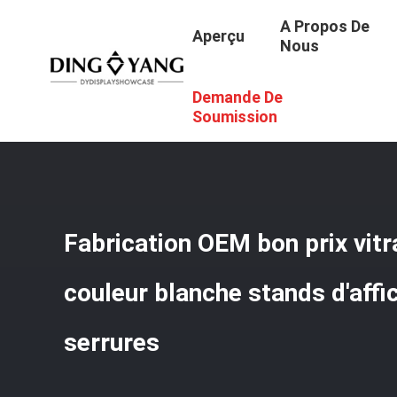
A Propos De
Aperçu
Nous
Demande De
Aperçu
/
Produits
/
Armoire À Bijoux
/
Fabrication OEM Bo
Soumission
Fabrication OEM bon prix vitr
couleur blanche stands d'aff
serrures